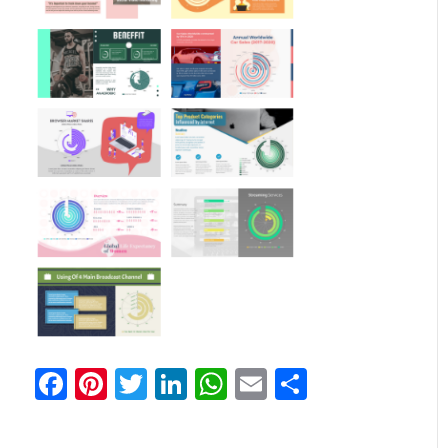
Facebook
Pinterest
Twitter
LinkedIn
WhatsApp
Email
Partilhar