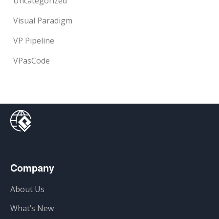
Uncategorized
Visual Paradigm
VP Pipeline
VPasCode
Company
About Us
What’s New