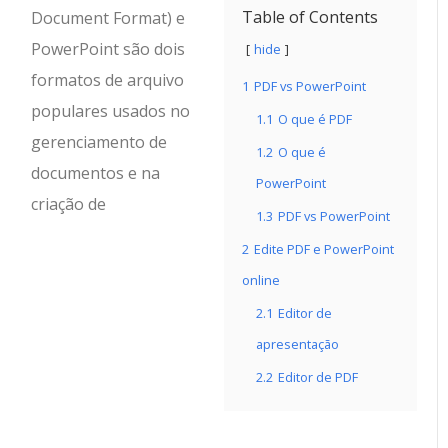
Table of Contents
Document Format) e
PowerPoint são dois
hide
formatos de arquivo
1
PDF vs PowerPoint
populares usados ​​no
1.1
O que é PDF
gerenciamento de
1.2
O que é
documentos e na
PowerPoint
criação de
1.3
PDF vs PowerPoint
2
Edite PDF e PowerPoint
online
2.1
Editor de
apresentação
2.2
Editor de PDF