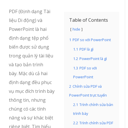
PDF (Định dạng Tài
Table of Contents
liệu Di động) và
PowerPoint là hai
hide
định dạng tệp phổ
1
PDF so với PowerPoint
biến được sử dụng
1.1
PDF là gì
trong quản lý tài liệu
1.2
PowerPoint là gì
và tạo bản trình
1.3
PDF so với
bày. Mặc dù cả hai
PowerPoint
định dạng đều phục
2
Chỉnh sửa PDF và
vụ mục đích trình bày
PowerPoint trực tuyến
thông tin, nhưng
2.1
Trình chỉnh sửa bản
chúng có các tính
trình bày
năng và sự khác biệt
2.2
Trình chỉnh sửa PDF
riêng biệt. Tìm hiểu