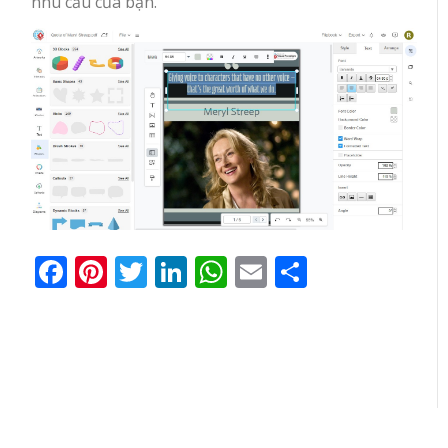
nhu cầu của bạn.
Facebook
Pinterest
Twitter
LinkedIn
WhatsApp
Email
Share