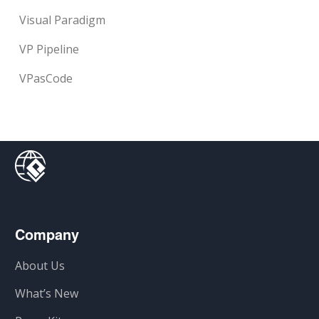
Visual Paradigm
VP Pipeline
VPasCode
Company
About Us
What’s New