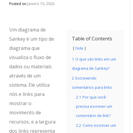
Posted on
Janeiro 10, 2026
Um diagrama de
Table of Contents
Sankey é um tipo de
diagrama que
hide
visualiza o fluxo de
1
O que são links em um
dados ou materiais
diagrama de Sankey?
através de um
2
Escrevendo
sistema. Ele utiliza
comentários para links
nós e links para
2.1
Por que você
mostrar o
precisa escrever um
movimento de
comentário de link?
recursos, e a largura
2.2
Como escrever um
dos links representa