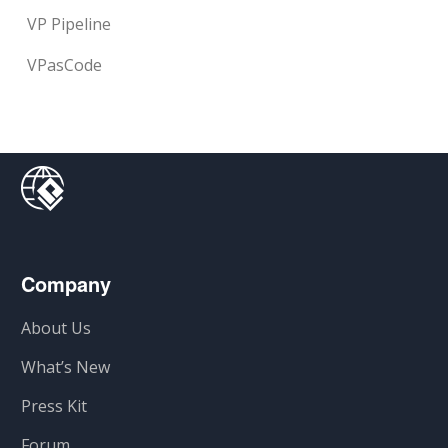
VP Pipeline
VPasCode
Company
About Us
What’s New
Press Kit
Forum