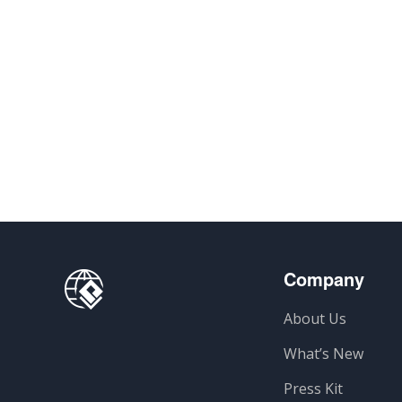
Company
About Us
What’s New
Press Kit