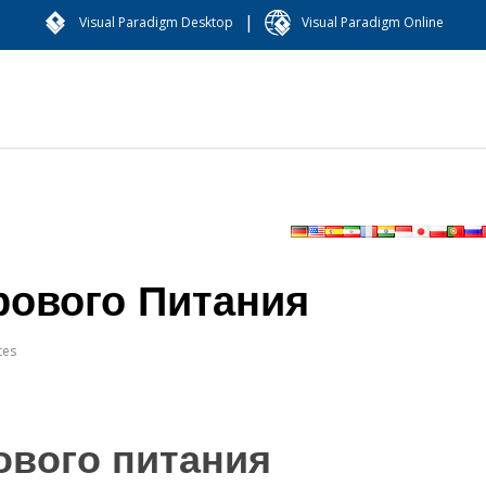
|
Visual Paradigm Desktop
Visual Paradigm Online
ового Питания
tes
вого питания