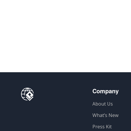
Company
About Us
What’s New
Press Kit