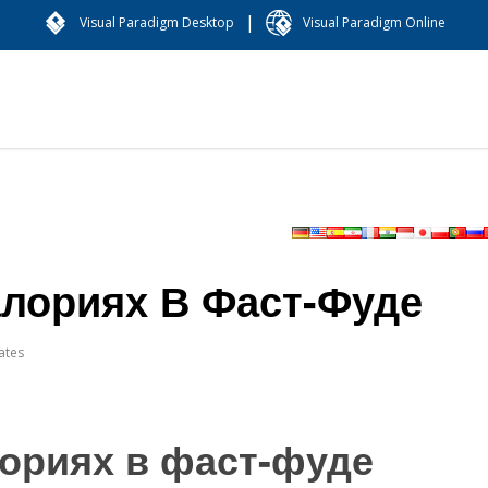
|
Visual Paradigm Desktop
Visual Paradigm Online
лориях В Фаст-Фуде
ates
ориях в фаст-фуде