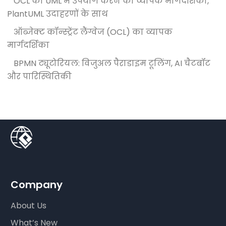
OCL का UML में उपयोग करने का व्यापक मार्गदर्शिका,
PlantUML उदाहरणों के साथ
ऑब्जेक्ट कॉन्स्ट्रेंट लैंग्वेज (OCL) का व्यापक
मार्गदर्शिका
BPMN ट्यूटोरियल: विजुअल पैराडाइम टूलिंग, AI चैटबॉट
और पारिस्थितिकी
Company
About Us
What’s New