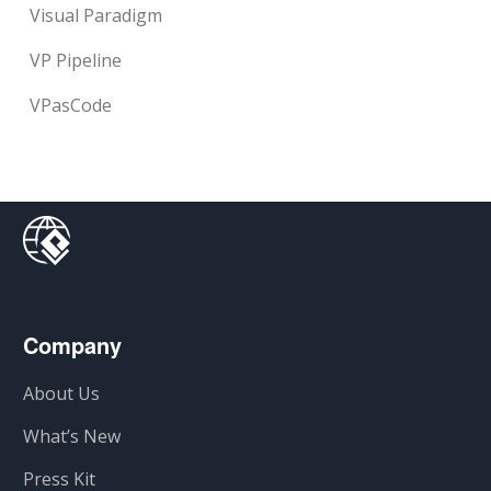
Visual Paradigm
VP Pipeline
VPasCode
Company
About Us
What’s New
Press Kit