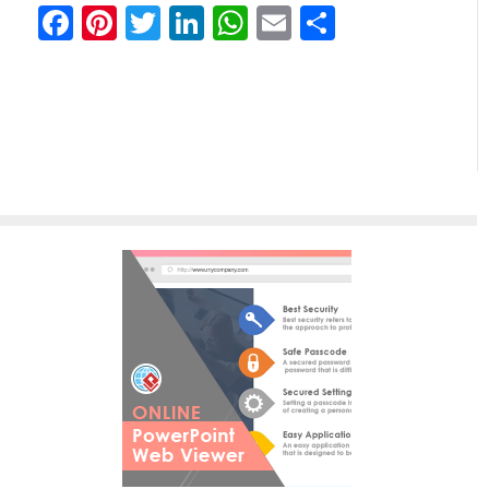
Facebook
Pinterest
Twitter
LinkedIn
WhatsApp
Email
Отправи