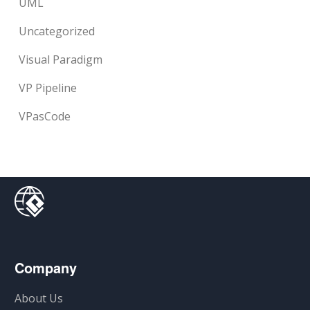
UML
Uncategorized
Visual Paradigm
VP Pipeline
VPasCode
Company
About Us