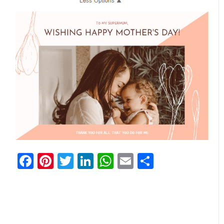
Facebook
Pinterest
Twitter
LinkedIn
WhatsApp
Email
Отправи