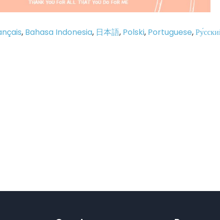
ançais
,
Bahasa Indonesia
,
日本語
,
Polski
,
Portuguese
,
Ру́сски
p
e