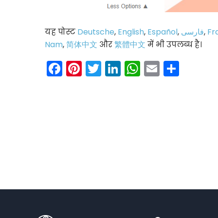
यह पोस्ट
Deutsche
,
English
,
Español
,
فارسی
,
Fr
Nam
,
简体中文
और
繁體中文
में भी उपलब्ध है।
Facebook
Pinterest
Twitter
LinkedIn
WhatsAp
Email
Shar