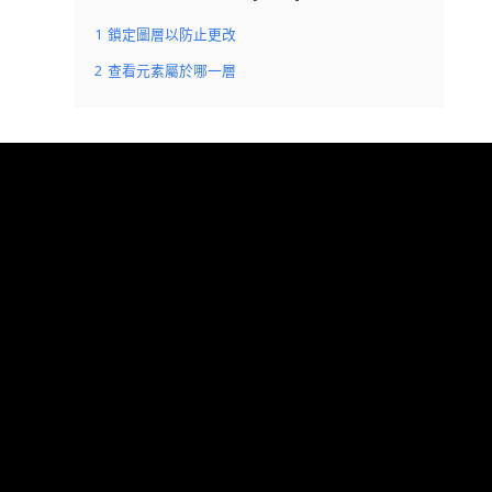
1
鎖定圖層以防止更改
2
查看元素屬於哪一層