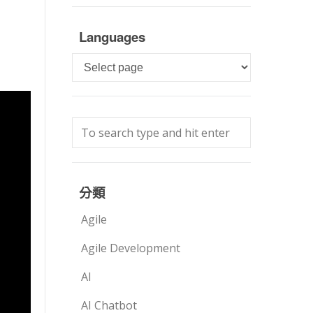
Languages
Languages
分類
Agile
Agile Development
AI
AI Chatbot