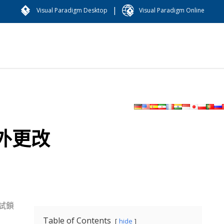
|
Visual Paradigm Desktop
Visual Paradigm Online
外更改
試鎖
Table of Contents
hide