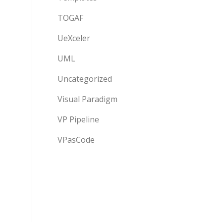
TOGAF
UeXceler
UML
Uncategorized
Visual Paradigm
VP Pipeline
VPasCode