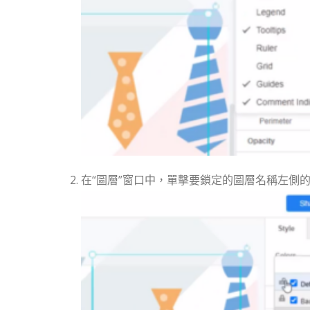
在“圖層”窗口中，單擊要鎖定的圖層名稱左側