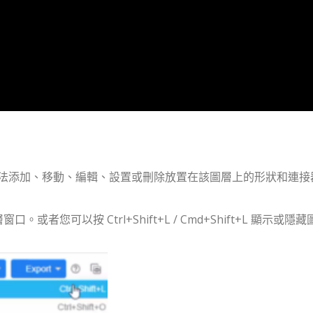
法添加、移動、編輯、設置或刪除放置在該圖層上的形狀和連接
您可以按 Ctrl+Shift+L / Cmd+Shift+L 顯示或隱