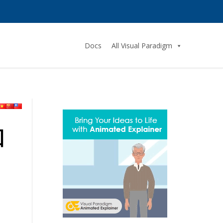
Docs
All Visual Paradigm
回