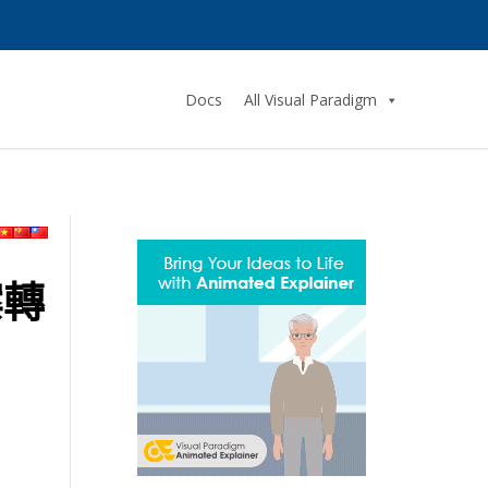
Docs
All Visual Paradigm
案轉