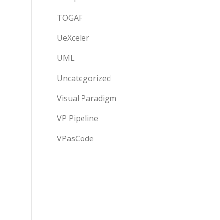
TOGAF
UeXceler
UML
Uncategorized
Visual Paradigm
VP Pipeline
VPasCode