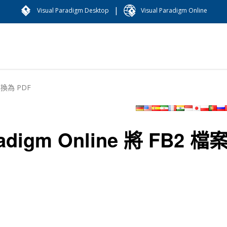
|
Visual Paradigm Desktop
Visual Paradigm Online
案轉換為 PDF
adigm Online 將 FB2 檔