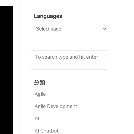
Languages
Languages
分類
Agile
Agile Development
AI
AI Chatbot