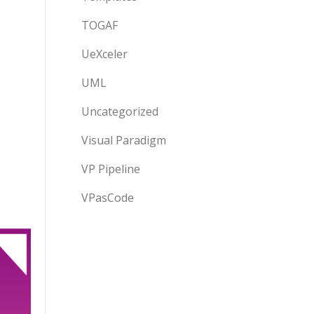
TOGAF
UeXceler
UML
Uncategorized
Visual Paradigm
VP Pipeline
VPasCode