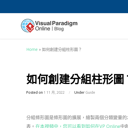
Home
»
如何創建分組柱形圖？
如何創建分組柱形圖
Posted on
1 11 月, 2022
/
Under
Guide
分組條形圖是條形圖的擴展，繪製兩個分類變量的水平值，而
表。
在本視頻中，您可以看到如何在VP Online
中