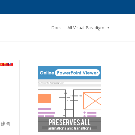
Docs
All Visual Paradigm
創建圖