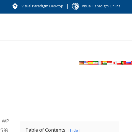
|
Visual Paradigm Desktop
Visual Paradigm Online
d、WP
Table of Contents
行的
hide