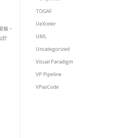
TOGAF
UeXceler
載安裝，
UML
似於
Uncategorized
Visual Paradigm
VP Pipeline
VPasCode