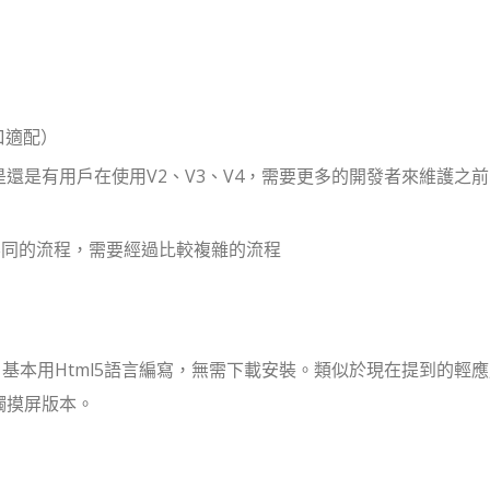
口適配）
是還是有用戶在使用V2、V3、V4，需要更多的開發者來維護之
不同的流程，需要經過比較複雜的流程
序，基本用Html5語言編寫，無需下載安裝。類似於現在提到的輕
觸摸屏版本。