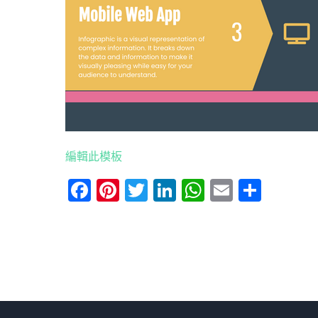
編輯此模板
Facebook
Pinterest
Twitter
LinkedIn
WhatsApp
Email
分
享