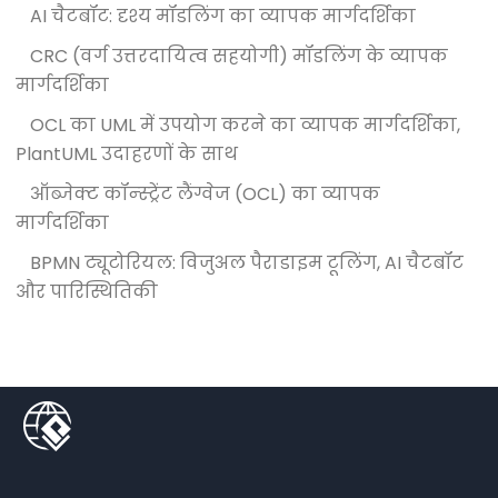
AI चैटबॉट: दृश्य मॉडलिंग का व्यापक मार्गदर्शिका
CRC (वर्ग उत्तरदायित्व सहयोगी) मॉडलिंग के व्यापक
मार्गदर्शिका
OCL का UML में उपयोग करने का व्यापक मार्गदर्शिका,
PlantUML उदाहरणों के साथ
ऑब्जेक्ट कॉन्स्ट्रेंट लैंग्वेज (OCL) का व्यापक
मार्गदर्शिका
BPMN ट्यूटोरियल: विजुअल पैराडाइम टूलिंग, AI चैटबॉट
और पारिस्थितिकी