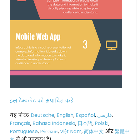
इस टेम्पलेट को संपादित करें
यह पोस्ट
Deutsche
,
English
,
Español
,
فارسی
,
Français
,
Bahasa Indonesia
,
日本語
,
Polski
,
Portuguese
,
Ру́сский
,
Việt Nam
,
简体中文
और
繁體中
文
में भी उपलब्ध है।