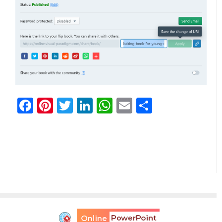
Facebook
Pinterest
Twitter
LinkedIn
WhatsApp
Email
分
享