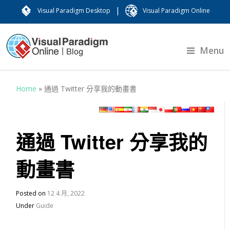
|
Visual Paradigm Desktop
Visual Paradigm Online
Menu
Home
»
通過 Twitter 分享我的動畫書
通過 Twitter 分享我的
動畫書
Posted on
12 4 月, 2022
Under
Guide