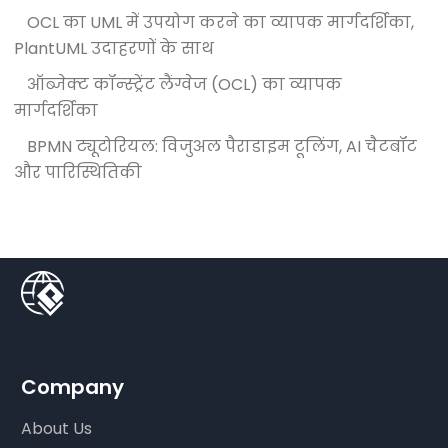
OCL का UML में उपयोग करने का व्यापक मार्गदर्शिका,
PlantUML उदाहरणों के साथ
ऑब्जेक्ट कॉन्स्ट्रेंट लैंग्वेज (OCL) का व्यापक
मार्गदर्शिका
BPMN ट्यूटोरियल: विजुअल पैराडाइम टूलिंग, AI चैटबॉट
और पारिस्थितिकी
Company
About Us