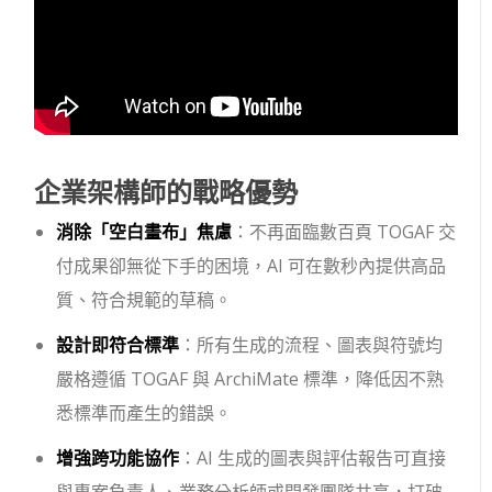
企業架構師的戰略優勢
消除「空白畫布」焦慮
：不再面臨數百頁 TOGAF 交
付成果卻無從下手的困境，AI 可在數秒內提供高品
質、符合規範的草稿。
設計即符合標準
：所有生成的流程、圖表與符號均
嚴格遵循 TOGAF 與 ArchiMate 標準，降低因不熟
悉標準而產生的錯誤。
增強跨功能協作
：AI 生成的圖表與評估報告可直接
與專案負責人、業務分析師或開發團隊共享，打破