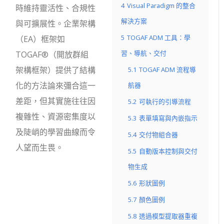
4
Visual Paradigm 的整合
時維持靈活性、合規性
解決方案
與可擴展性。企業架構
5
TOGAF ADM 工具：學
（EA）框架如
習、導航、交付
TOGAF®（開放群組
架構框架）提供了結構
5.1
TOGAF ADM 流程導
化的方法論來彌合這一
航器
差距，但其實施往往因
5.2
可執行的引導流程
複雜性、資源密集度以
5.3
表單填寫與內嵌指示
及陡峭的學習曲線而令
5.4
交付物組合器
人望而生畏。
5.5
自動版本控制與交付
物生成
5.6
形狀圖例
5.7
顏色圖例
5.8
透過模型提取器重複