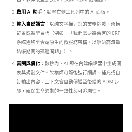
啟用 AI 助手
：點擊右側工具列中的 AI 面板。
輸入自然語言
：以純文字描述您的業務挑戰、架構
背景或轉型目標（例如：「我們需要將舊有的 ERP
系統遷移至雲端原生的微服務架構，以解決高流量
結帳期間的延遲問題」）。
審閱與優化
：數秒內，AI 即在內建編輯器中生成圖
表與規劃文件。架構師可隨後進行細調、補充或自
訂輸出內容。上下文會自動傳遞至後續的 ADM 步
驟，確保生命週期的一致性與可追溯性。