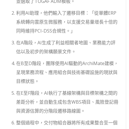
並選取了TOGAF ADM模板。
利用AI助理，他們輸入了遷移目標：「從單體ERP
系統轉向雲原生微服務，以支援交易量增長十倍的
同時維持PCI-DSS合規性。」
在A階段，AI生成了利益相關者地圖、業務能力評
估以及初步的架構願景文件。
在B至D階段，團隊使用AI驅動的ArchiMate建模，
呈現業務流程、應用組合與技術基礎設施的現狀與
目標狀態。
在E至F階段，AI執行了基線架構與目標架構之間的
差距分析，並自動生成包含WBS項目、風險登記冊
與資源估算的分階段遷移路線圖。
整個過程中，交付物組合器將所有成果整合至一個