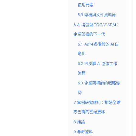
使用元素
5.9
架構與文件資料庫
6
AI 增強型 TOGAF ADM：
企業架構的下一代
6.1
ADM 各階段的 AI 自
動化
6.2
四步驟 AI 協作工作
流程
6.3
企業架構師的戰略優
勢
7
案例研究應用：加速全球
零售商的雲端遷移
8
結論
9
參考資料