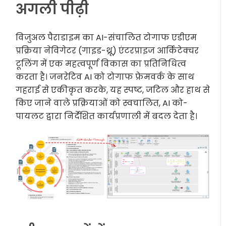
अगली पीढ़ी
विजुअल पैराडाइम का AI-संचालित टोगाफ एडीएम
प्रक्रिया नेविगेटर (गाइड-थ्रू) एंटरप्राइज आर्किटेक्चर
टूलिंग में एक महत्वपूर्ण विकास का प्रतिनिधित्व
करता है। जनरेटिव AI को टोगाफ फ्रेमवर्क के साथ
गहराई से एकीकृत करके, यह स्पष्ट, जटिल और हाथ से
किए जाने वाले प्रक्रियाओं को स्वचालित, AI को-
पायलट द्वारा निर्देशित कार्यप्रणाली में बदल देता है।