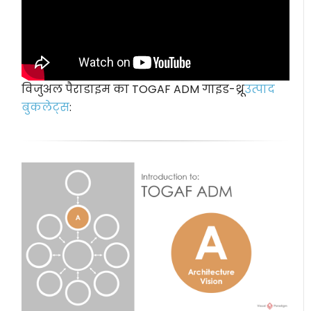
विजुअल पैराडाइम का TOGAF ADM गाइड-थ्रू
उत्पाद
बुकलेट्स
: