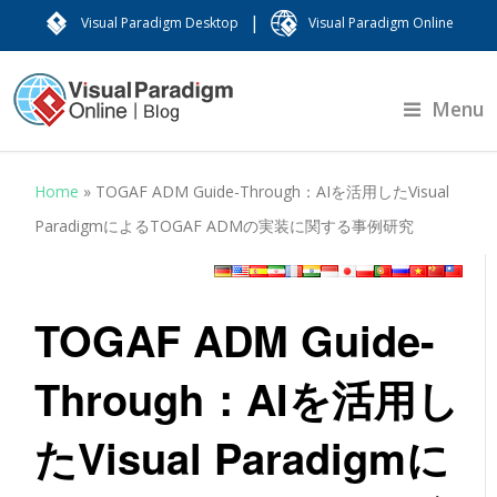
|
Visual Paradigm Desktop
Visual Paradigm Online
Menu
Home
»
TOGAF ADM Guide-Through：AIを活用したVisual
ParadigmによるTOGAF ADMの実装に関する事例研究
TOGAF ADM Guide-
Through：AIを活用し
たVisual Paradigmに