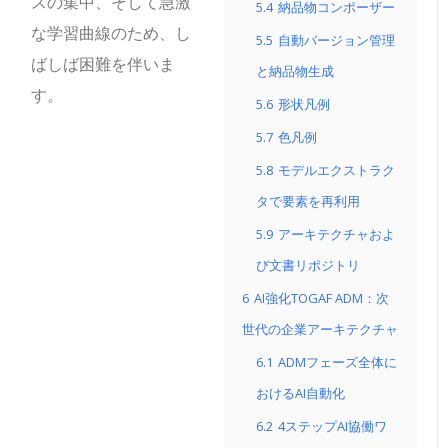
スの集中、そして急激
5.4
納品物コンポーザー
な学習曲線のため、し
5.5
自動バージョン管理
ばしば困難を伴いま
と納品物生成
す。
5.6
形状凡例
5.7
色凡例
5.8
モデルエクストラク
タで要素を再利用
5.9
アーキテクチャおよ
び文書リポジトリ
6
AI強化TOGAF ADM：次
世代の企業アーキテクチャ
6.1
ADMフェーズ全体に
おけるAI自動化
6.2
4ステップAI協働ワ