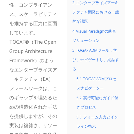
3
エンタープライズアーキ
性、コンプライアン
テクチャ開発における一般
ス、スケーラビリティ
的な課題
を維持する圧力に直面
4
Visual Paradigmの統合
しています。
ソリューション
TOGAF®（The Open
5
TOGAF ADMツール：学
Group Architecture
び、ナビゲートし、納品す
Framework）のよう
る
なエンタープライズア
ーキテクチャ（EA）
5.1
TOGAF ADMプロセ
フレームワークは、こ
スナビゲーター
のギャップを埋めるた
5.2
実行可能なガイド付
めの構造化された手法
きプロセス
を提供しますが、その
5.3
フォーム入力とイン
実装は複雑さ、リソー
ライン指示