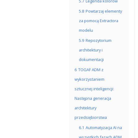
5.7
Legenda kolorów
5.8
Powtarzaj elementy
za pomocą Extractora
modelu
5.9
Repozytorium
architektury i
dokumentacji
6
TOGAF ADM z
wykorzystaniem
sztucznej inteligencji:
Następna generacja
architektury
przedsiębiorstwa
6.1
Automatyzacja AI na
wszystkich fazach ADM