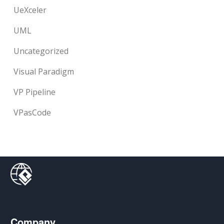
UeXceler
UML
Uncategorized
Visual Paradigm
VP Pipeline
VPasCode
Company