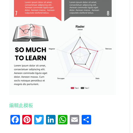
編輯此模板
Facebook
Pinterest
Twitter
LinkedIn
WhatsApp
Email
分
享