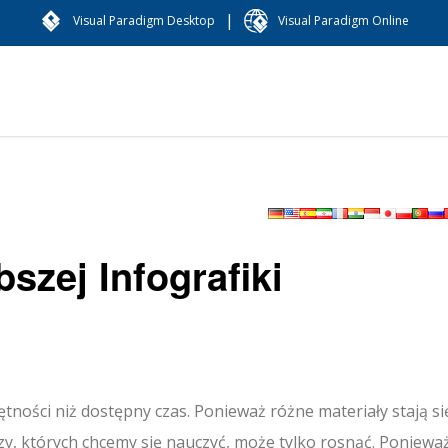
|
Visual Paradigm Desktop
Visual Paradigm Online
szej Infografiki
ętności niż dostępny czas. Ponieważ różne materiały stają si
czy, których chcemy się nauczyć, może tylko rosnąć. Ponieważ