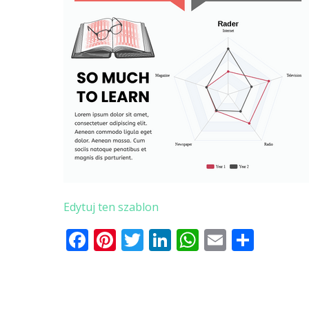
Edytuj ten szablon
Facebook
Pinterest
Twitter
LinkedIn
WhatsApp
Email
Shar