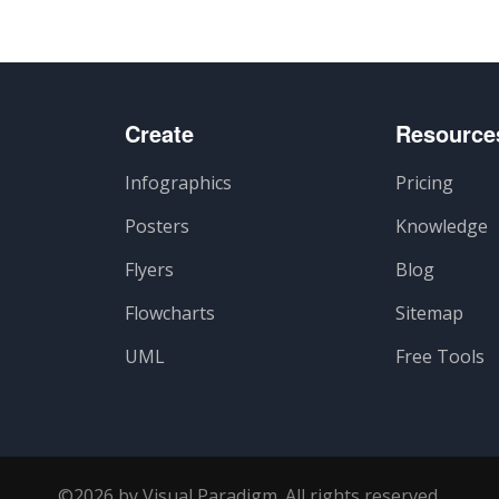
Create
Resource
Infographics
Pricing
Posters
Knowledge
Flyers
Blog
Flowcharts
Sitemap
UML
Free Tools
©2026 by Visual Paradigm. All rights reserved.