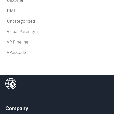
UeXceler
UML
Uncategorized
Visual Paradigm
VP Pipeline
VPasCode
Company