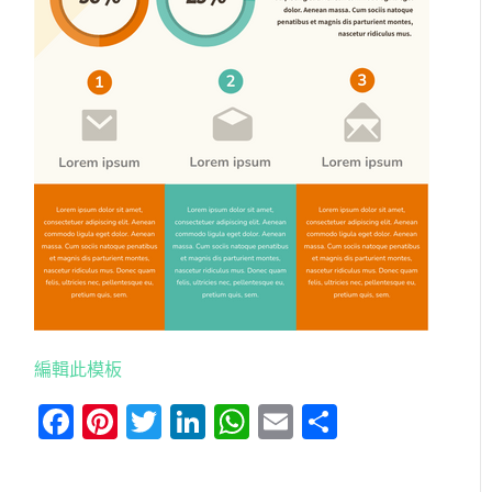
編輯此模板
Facebook
Pinterest
Twitter
LinkedIn
WhatsApp
Email
分
享