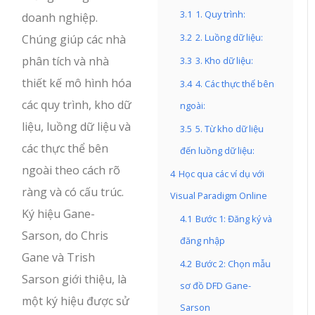
3.1
1. Quy trình:
doanh nghiệp.
3.2
2. Luồng dữ liệu:
Chúng giúp các nhà
phân tích và nhà
3.3
3. Kho dữ liệu:
thiết kế mô hình hóa
3.4
4. Các thực thể bên
các quy trình, kho dữ
ngoài:
liệu, luồng dữ liệu và
3.5
5. Từ kho dữ liệu
các thực thể bên
đến luồng dữ liệu:
ngoài theo cách rõ
4
Học qua các ví dụ với
ràng và có cấu trúc.
Visual Paradigm Online
Ký hiệu Gane-
4.1
Bước 1: Đăng ký và
Sarson, do Chris
đăng nhập
Gane và Trish
4.2
Bước 2: Chọn mẫu
Sarson giới thiệu, là
sơ đồ DFD Gane-
một ký hiệu được sử
Sarson