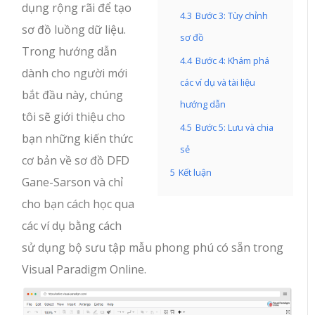
dụng rộng rãi để tạo
4.3
Bước 3: Tùy chỉnh
sơ đồ luồng dữ liệu.
sơ đồ
Trong hướng dẫn
4.4
Bước 4: Khám phá
dành cho người mới
các ví dụ và tài liệu
bắt đầu này, chúng
hướng dẫn
tôi sẽ giới thiệu cho
4.5
Bước 5: Lưu và chia
bạn những kiến thức
sẻ
cơ bản về sơ đồ DFD
5
Kết luận
Gane-Sarson và chỉ
cho bạn cách học qua
các ví dụ bằng cách
sử dụng bộ sưu tập mẫu phong phú có sẵn trong
Visual Paradigm Online.