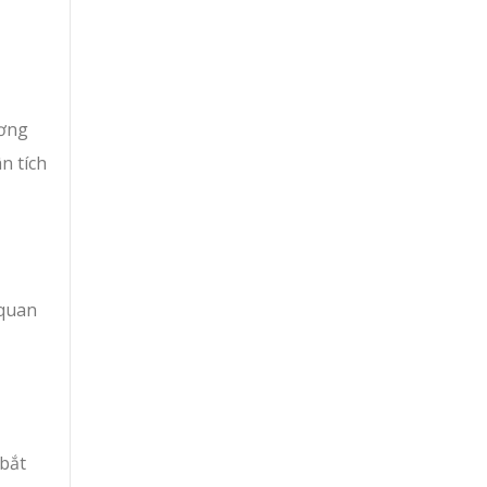
ương
n tích
 quan
 bắt