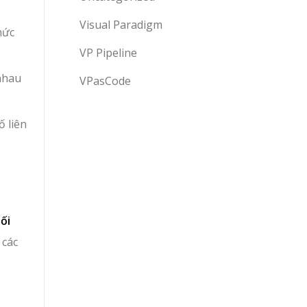
Visual Paradigm
hức
VP Pipeline
nhau
VPasCode
 liên
ối
 các