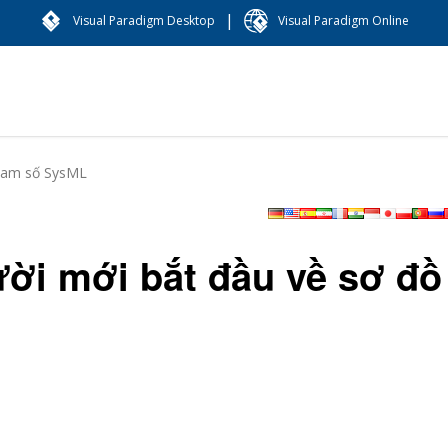
|
Visual Paradigm Desktop
Visual Paradigm Online
tham số SysML
ời mới bắt đầu về sơ đồ