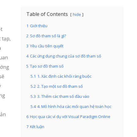
Table of Contents
hide
1
Giới thiệu
t
2
Sơ đồ tham số là gì?
 tạp,
3
Yêu cầu tiên quyết
a
4
Các ứng dụng chung của sơ đồ tham số
quan
5
Tạo sơ đồ tham số
ướng
sẽ
5.1
1. Xác định các khối ràng buộc
ý
5.2
2. Tạo một sơ đồ tham số
ông
5.3
3. Thêm các tham số đầu vào
5.4
4. Mô hình hóa các mối quan hệ toán học
iản
6
Học qua các ví dụ với Visual Paradigm Online
7
Kết luận