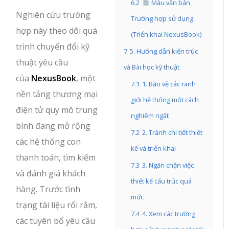
6.2
Mẫu văn bản
Nghiên cứu trường
Trường hợp sử dụng
hợp này theo dõi quá
(Triển khai NexusBook)
trình chuyển đổi kỹ
7
5. Hướng dẫn kiến trúc
thuật yêu cầu
và Bài học kỹ thuật
của
NexusBook
, một
7.1
1. Bảo vệ các ranh
nền tảng thương mại
giới hệ thống một cách
điện tử quy mô trung
nghiêm ngặt
bình đang mở rộng
7.2
2. Tránh chi tiết thiết
các hệ thống con
kế và triển khai
thanh toán, tìm kiếm
7.3
3. Ngăn chặn việc
và đánh giá khách
thiết kế cấu trúc quá
hàng. Trước tình
mức
trạng tài liệu rối rắm,
7.4
4. Xem các trường
các tuyên bố yêu cầu