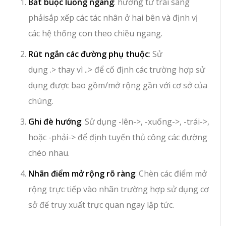
Bắt buộc luồng ngang
:
hướng từ trái sang
phải
sắp xếp các tác nhân ở hai bên và định vị
các hệ thống con theo chiều ngang.
Rút ngắn các đường phụ thuộc
: Sử
dụng
.>
thay vì
..>
để cố định các trường hợp sử
dụng được bao gồm/mở rộng gần với cơ sở của
chúng.
Ghi đè hướng
: Sử dụng
-lên->
,
-xuống->
,
-trái->
,
hoặc
-phải->
để định tuyến thủ công các đường
chéo nhau.
Nhãn điểm mở rộng rõ ràng
: Chèn các điểm mở
rộng trực tiếp vào nhãn trường hợp sử dụng cơ
sở để truy xuất trực quan ngay lập tức.