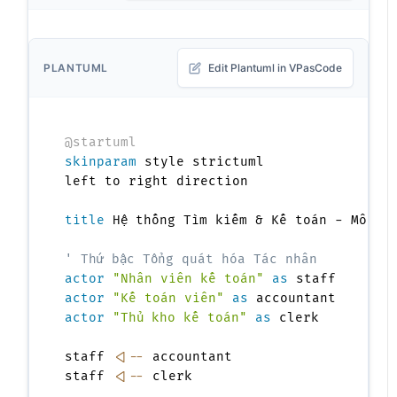
PLANTUML
Edit Plantuml in VPasCode
@startuml
skinparam
 style strictuml

left to right direction

title
 Hệ thống Tìm kiếm & Kế toán - Mô hìn
' Thứ bậc Tổng quát hóa Tác nhân
actor
"Nhân viên kế toán"
as
actor
"Kế toán viên"
as
actor
"Thủ kho kế toán"
as
 clerk

staff 
<|--
 accountant

staff 
<|--
 clerk
