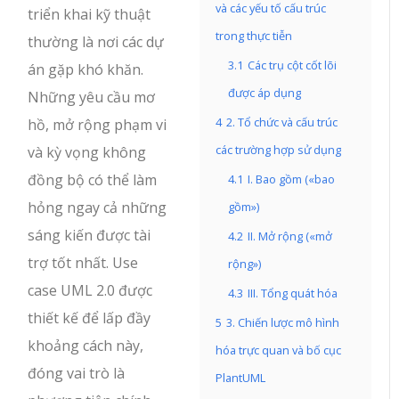
và các yếu tố cấu trúc
triển khai kỹ thuật
trong thực tiễn
thường là nơi các dự
3.1
Các trụ cột cốt lõi
án gặp khó khăn.
được áp dụng
Những yêu cầu mơ
4
2. Tổ chức và cấu trúc
hồ, mở rộng phạm vi
các trường hợp sử dụng
và kỳ vọng không
đồng bộ có thể làm
4.1
I. Bao gồm («bao
hỏng ngay cả những
gồm»)
sáng kiến được tài
4.2
II. Mở rộng («mở
trợ tốt nhất. Use
rộng»)
case UML 2.0 được
4.3
III. Tổng quát hóa
thiết kế để lấp đầy
5
3. Chiến lược mô hình
khoảng cách này,
hóa trực quan và bố cục
đóng vai trò là
PlantUML