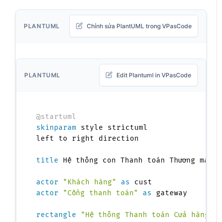
PLANTUML
Chỉnh sửa PlantUML trong VPasCode
PLANTUML
Edit Plantuml in VPasCode
@startuml
skinparam
 style strictuml

left to right direction

title
 Hệ thống con Thanh toán Thương mại đ
actor
"Khách hàng"
as
actor
"Cổng thanh toán"
as
 gateway

rectangle
"Hệ thống Thanh toán Cửa hàng S