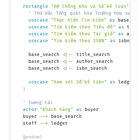
rectangle
"Hệ thống Kho và Sổ kế toán"
{
' Thứ bậc Tổng quát hóa Trường hợp sử dụ
usecase
"Thực hiện Tìm kiếm"
as
 base_sea
usecase
"Tìm kiếm theo Tiêu đề"
as
 title
usecase
"Tìm kiếm theo Tác giả"
as
 autho
usecase
"Tìm kiếm theo ISBN"
as
 isbn_sea
  base_search 
<|--
 title_search

  base_search 
<|--
 author_search

  base_search 
<|--
 isbn_search

usecase
"Xem xét Sổ kế toán"
as
}
' Tương tác
actor
"Khách hàng"
as
 buyer

buyer 
-->
 base_search

staff 
-->
 ledger

@enduml