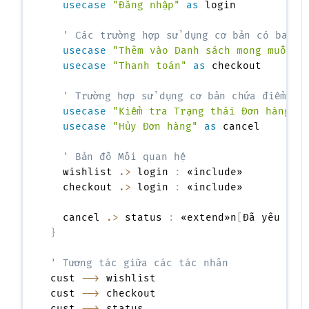
usecase
"Đăng nhập"
as
 login

' Các trường hợp sử dụng cơ bản có bao g
usecase
"Thêm vào Danh sách mong muốn"
usecase
"Thanh toán"
as
 checkout

' Trường hợp sử dụng cơ bản chứa điểm mở
usecase
"Kiểm tra Trạng thái Đơn hàngn--
usecase
"Hủy Đơn hàng"
as
 cancel

' Bản đồ Mối quan hệ
  wishlist 
.>
 login 
:
 «include»

  checkout 
.>
 login 
:
 «include»

  cancel 
.>
 status 
:
 «extend»n
[
Đã yêu cầu
}
' Tương tác giữa các tác nhân
cust 
-->
 wishlist

cust 
-->
 checkout

cust 
-->
 status
