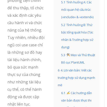
phương tiện chính
5.1
Tình huống A: Các
để thu thập, tổ chức
mối quan hệ cấu trúc
và xác định các yêu
(«include» & «extend»)
cầu hành vi và chức
5.2
Tình huống B: Thứ
năng của hệ thống.
bậc tổng quát hóa (Tác
Tuy nhiên, nhiều đội
nhân & Trường hợp sử
ngũ coi use case chỉ
dụng)
là những sơ đồ hay
5.3
Mẹo và Thủ thuật
tài liệu hành chính,
Bố cục PlantUML
bỏ qua sức mạnh
6
4. Lõi văn bản: Viết các
thực sự của chúng
trường hợp sử dụng mạnh
như những tài liệu
mẽ
cụ thể, có thể hành
6.1
Các hướng dẫn
động và được cập
văn bản được thực thi
nhật liên tục.