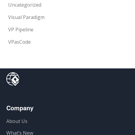
Uncategorized
Visual Paradigm
VP Pipeline
VPasCode
Company
About Us
What’s New