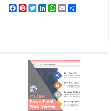
Facebook
Pinterest
Twitter
LinkedIn
WhatsApp
Email
Share