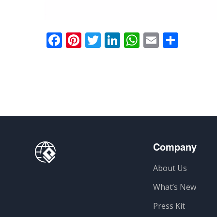
Facebook
Pinterest
Twitter
LinkedIn
WhatsApp
Email
Shar
Company
About Us
What’s New
Press Kit