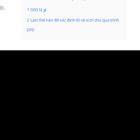
đồ.
1
DFD là gì
2
Làm thế nào để xác định ID và vị trí cho quá trình
DFD