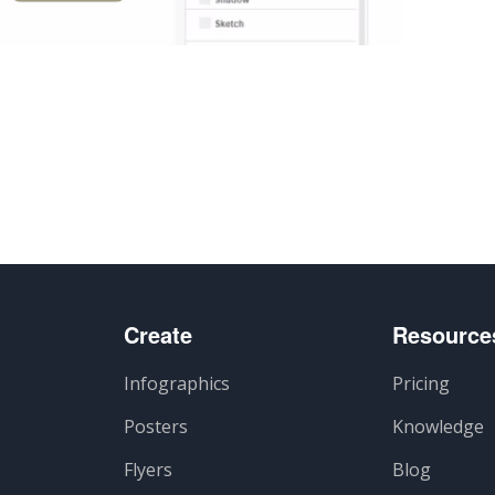
e
Create
Resource
Infographics
Pricing
Posters
Knowledge
Flyers
Blog