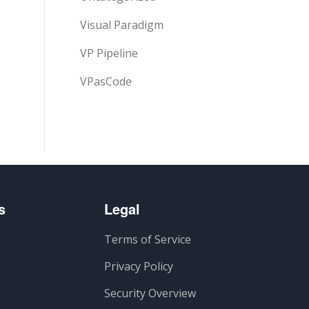
Visual Paradigm
VP Pipeline
VPasCode
s
Legal
Terms of Service
Privacy Policy
Security Overview