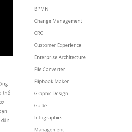
BPMN
Change Management
CRC
Customer Experience
Enterprise Architecture
File Converter
Flipbook Maker
ường
ó thể
Graphic Design
cơ
Guide
 bạn
Infographics
g dẫn
Management