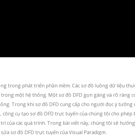
rọng trong phát triển phần mềm. Các sơ đồ luồng dữ liệu th
 trong một hệ thống. Một sơ đồ DFD gọn gàng và rõ ràng c
hống. Trong khi sơ đồ DFD cung cấp cho người đọc ý tưởng 
, công cụ tạo sơ đồ DFD trực tuyến của chúng tôi cho phép
trí của các quá trình. Trong bài viết này, chúng tôi sẽ hướn
nh sửa sơ đồ DFD trực tuyến của Visual Paradigm.