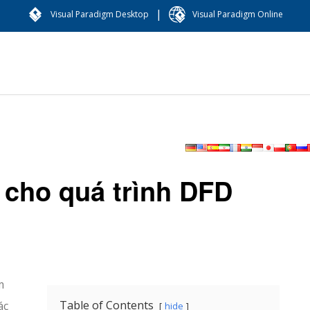
|
Visual Paradigm Desktop
Visual Paradigm Online
í cho quá trình DFD
m
Table of Contents
ác
hide