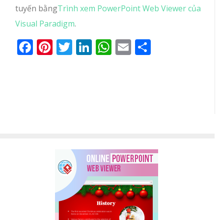
tuyến bằng
Trình xem PowerPoint Web Viewer của
Visual Paradigm
.
Facebook
Pinterest
Twitter
LinkedIn
WhatsApp
Email
Share