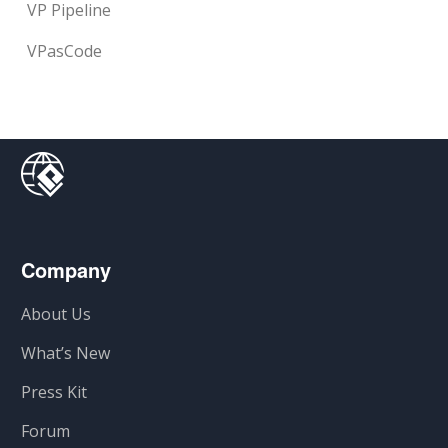
VP Pipeline
VPasCode
Company
About Us
What’s New
Press Kit
Forum