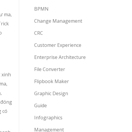
BPMN
hư ma,
Change Management
rick
o
CRC
Customer Experience
Enterprise Architecture
File Converter
 xinh
Flipbook Maker
 ma,
,
Graphic Design
ể đóng
Guide
g có
Infographics
Management