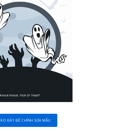
VÀO ĐÂY ĐỂ CHỈNH SỬA MẪU