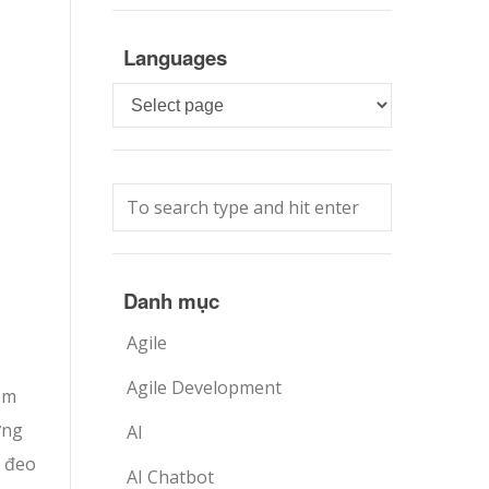
Languages
Languages
Danh mục
Agile
Agile Development
êm
ợng
AI
i đeo
AI Chatbot