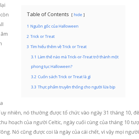
lại
Table of Contents
 còn
hide
ll
1
Nguồn gốc của Halloween
i âm
2
Trick or Treat
n
3
Tìm hiểu thêm về Trick or Treat
3.1
Làm thế nào mà Trick-or-Treat trở thành một
phong tục Halloween?
3.2
Cuốn sách Trick or Treat là gì
3.3
Thực phẩm truyền thống cho người lừa bịp
ủa
Tuy nhiên, nó thường được tổ chức vào ngày 31 tháng 10, đ
thu hoạch của người Celtic, ngày cuối cùng của tháng 10 tư
ng. Nó cũng được coi là ngày của cái chết, vì vậy mọi ngườ