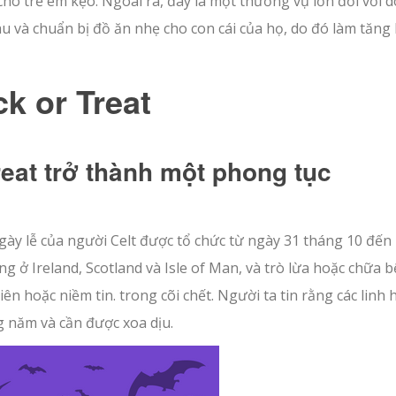
 cho trẻ em kẹo. Ngoài ra, đây là một thương vụ lớn đối với 
u và chuẩn bị đồ ăn nhẹ cho con cái của họ, do đó làm tăng
ck or Treat
reat trở thành một phong tục
ày lễ của người Celt được tổ chức từ ngày 31 tháng 10 đến
 ở Ireland, Scotland và Isle of Man, và trò lừa hoặc chữa 
ên hoặc niềm tin. trong cõi chết. Người ta tin rằng các linh 
g năm và cần được xoa dịu.