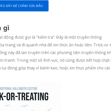
VÀO ĐÂY ĐỂ CHỈNH SỬA MẪU
 gì
ạt động được gọi là “kiểm tra”. Đây là một truyền thống
óa trang và đi quanh nhà để xin thức ăn hoặc tiền. Trick-or-
ưởng này đã lan truyền trên các phương tiện truyền thông k
n tranh. Trong một số lĩnh vực, nó cũng được kết hợp chặt
m sự đóng góp thay vì bánh kẹo, hoặc xin thực phẩm cho cá