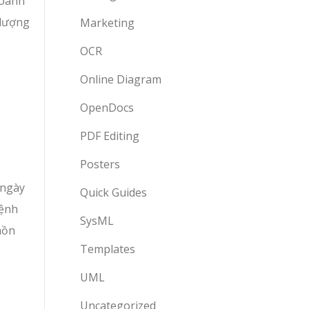
doanh
 lượng
Marketing
OCR
Online Diagram
OpenDocs
PDF Editing
Posters
 ngày
Quick Guides
bệnh
SysML
hồn
Templates
UML
Uncategorized