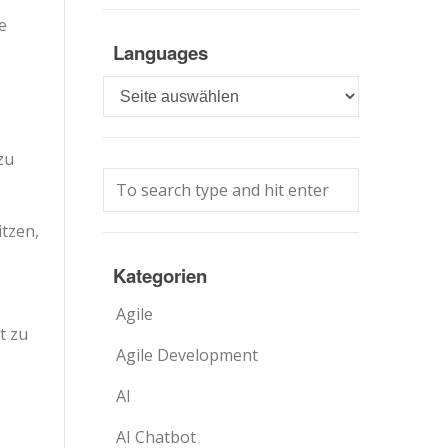
e
Languages
Languages
zu
tzen,
Kategorien
Agile
t zu
Agile Development
AI
AI Chatbot