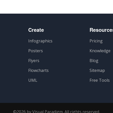
Create
Resource
Infographics
Pricing
Posters
Knowledge
Flyers
Blog
Flowcharts
Sitemap
UML
Free Tools
©2026 by Visual Paradigm. All rights reserved.