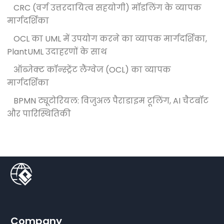
CRC (वर्ग उत्तरदायित्व सहयोगी) मॉडलिंग के व्यापक
मार्गदर्शिका
OCL का UML में उपयोग करने का व्यापक मार्गदर्शिका,
PlantUML उदाहरणों के साथ
ऑब्जेक्ट कॉन्स्ट्रेंट लैंग्वेज (OCL) का व्यापक
मार्गदर्शिका
BPMN ट्यूटोरियल: विजुअल पैराडाइम टूलिंग, AI चैटबॉट
और पारिस्थितिकी
Company