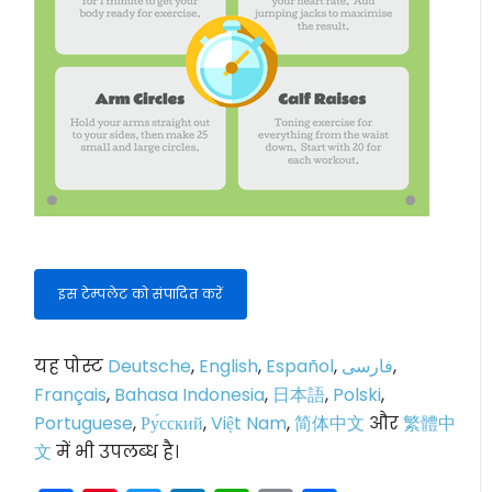
इस टेम्पलेट को संपादित करें
यह पोस्ट
Deutsche
,
English
,
Español
,
فارسی
,
Français
,
Bahasa Indonesia
,
日本語
,
Polski
,
Portuguese
,
Ру́сский
,
Việt Nam
,
简体中文
और
繁體中
文
में भी उपलब्ध है।