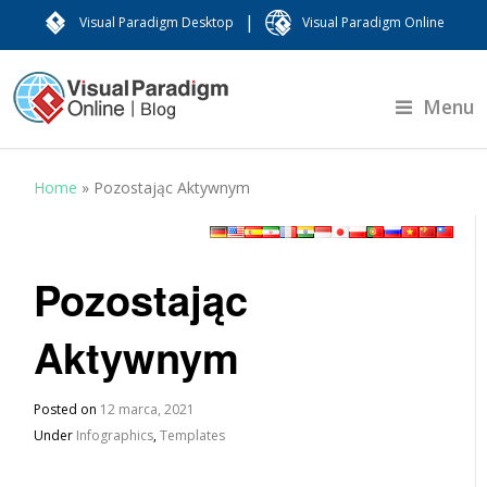
|
Visual Paradigm Desktop
Visual Paradigm Online
Menu
Home
»
Pozostając Aktywnym
Pozostając
Aktywnym
Posted on
12 marca, 2021
Under
Infographics
,
Templates