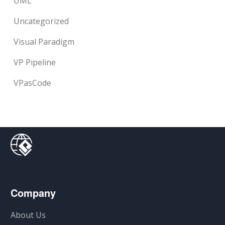
UML
Uncategorized
Visual Paradigm
VP Pipeline
VPasCode
Company
About Us