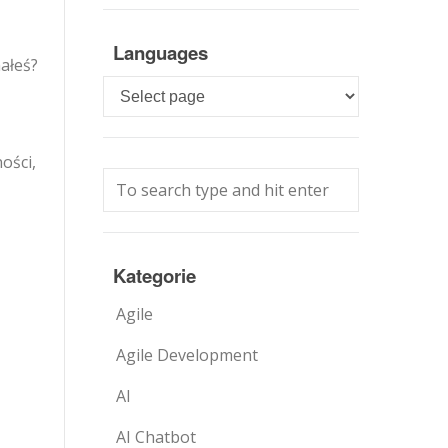
Languages
małeś?
Languages
ości,
Kategorie
Agile
Agile Development
AI
AI Chatbot