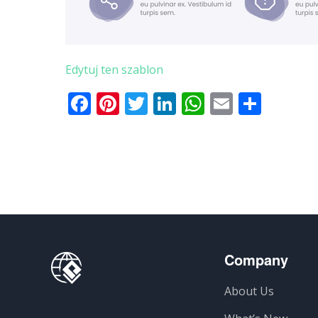
Edytuj ten szablon
Facebook
Pinterest
Twitter
LinkedIn
WhatsApp
Email
Shar
Company
About Us