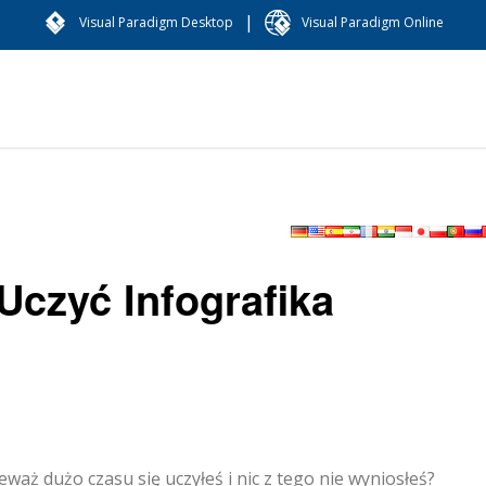
|
Visual Paradigm Desktop
Visual Paradigm Online
Uczyć Infografika
eważ dużo czasu się uczyłeś i nic z tego nie wyniosłeś?