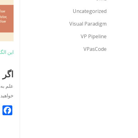
Uncategorized
Visual Paradigm
VP Pipeline
VPasCode
این الگ
اگر 
خواهید د
k