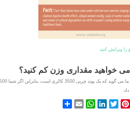
و را ویرایش کنید
می خواهید مقداری وزن کم کنید؟
اد.
Faceboo
Pinterest
Twitter
LinkedIn
Email
WhatsApp
اشتراک
گذاری