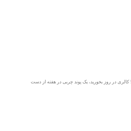
علم به ما می گوید که یک پوند چربی 3500 کالری است، بنابراین اگر شما 500 کالری در روز بخورید، یک پوند چربی در هفته از دست