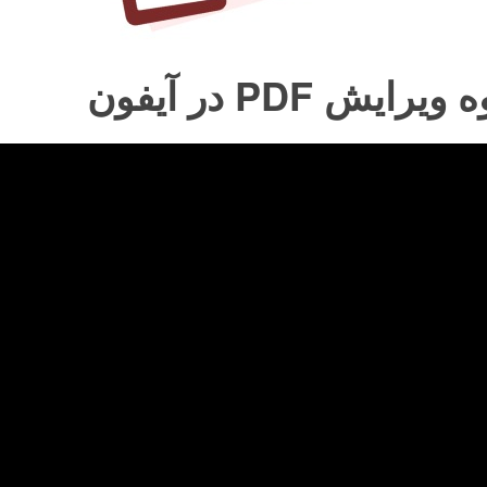
یرایش PDF در آیفون