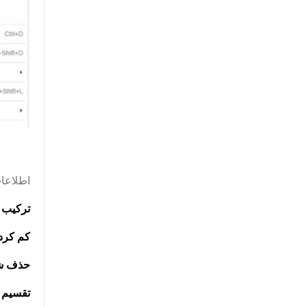
اطلاعات ب
ترکیب 
کم کرد
حذف شک
تقسیم 