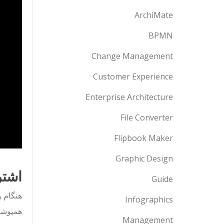
ArchiMate
BPMN
Change Management
Customer Experience
Enterprise Architecture
File Converter
Flipbook Maker
Graphic Design
اشتر
Guide
هنگام و
Infographics
همپوشا
Management