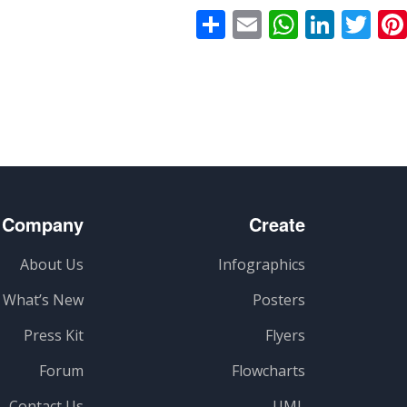
Faceboo
Pinterest
Twitter
LinkedIn
Email
WhatsApp
اشتراک
گذاری
Company
Create
About Us
Infographics
What’s New
Posters
Press Kit
Flyers
Forum
Flowcharts
Contact Us
UML