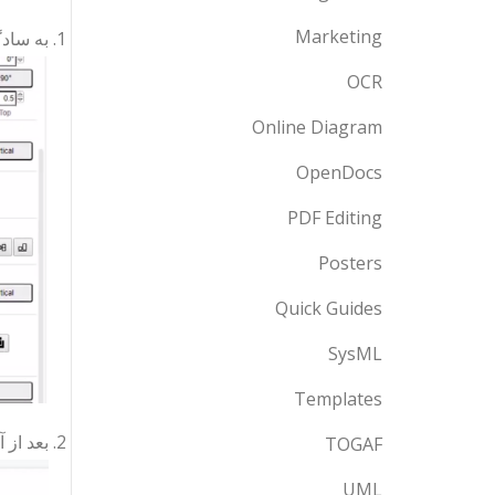
Marketing
به سادگ
OCR
Online Diagram
OpenDocs
PDF Editing
Posters
Quick Guides
SysML
Templates
بعد از 
TOGAF
UML