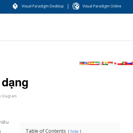
|
Visual Paradigm Desktop
Visual Paradigm Online
 dạng
e Diagram
hiều
Table of Contents
h
hide