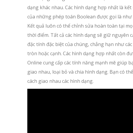
dạng khác nhau. Các hình dạng hợp nhất là kết
của những phép toán Boolean được gọi là như 
Kết quả luôn có thể chỉnh sửa hoàn toàn tại mọ
thời điểm. Tất cả các hình dạng sẽ giữ nguyên c
đặc tính đặc biệt của chúng, chẳng hạn như các
tròn hoặc cạnh. Các hình dạng hợp nhất còn đư
Online cung cấp các tính năng mạnh mẽ giúp bạn
giao nhau, loại bỏ và chia hình dạng. Bạn có 
cách giao nhau các hình dạng.