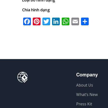
Chia hình dạng
Facebook
Pinterest
Twitter
LinkedIn
WhatsApp
Email
Shar
Company
About Us
What’s New
Press Kit