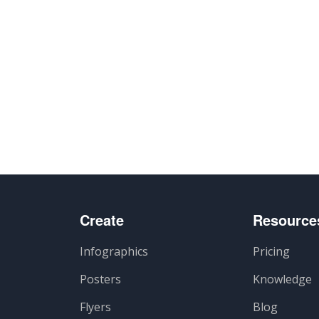
e
Create
Resource
Infographics
Pricing
Posters
Knowledge
Flyers
Blog