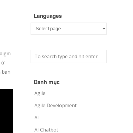
Languages
Languages
adigm
rừ,
n bạn
Danh mục
Agile
Agile Development
AI
AI Chatbot