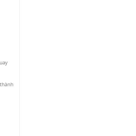
quay
 thành