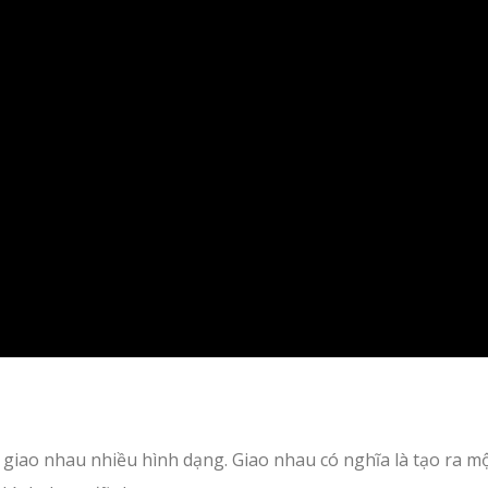
ể giao nhau nhiều hình dạng. Giao nhau có nghĩa là tạo ra m