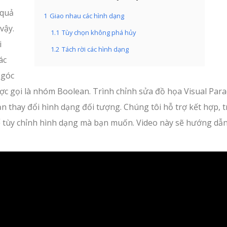
 quả
1
Giao nhau các hình dạng
vậy.
1.1
Tùy chọn không phá hủy
i
1.2
Tách rời các hình dạng
ác
 góc
ợc gọi là nhóm Boolean. Trình chỉnh sửa đồ họa Visual Par
 thay đổi hình dạng đối tượng. Chúng tôi hỗ trợ kết hợp, t
thể tùy chỉnh hình dạng mà bạn muốn. Video này sẽ hướng dẫ