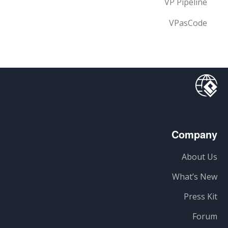
VP Pipeline
VPasCode
Company
About Us
What’s New
Press Kit
Forum