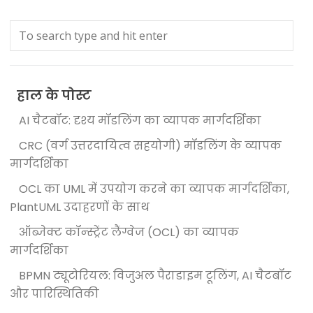
हाल के पोस्ट
AI चैटबॉट: दृश्य मॉडलिंग का व्यापक मार्गदर्शिका
CRC (वर्ग उत्तरदायित्व सहयोगी) मॉडलिंग के व्यापक
मार्गदर्शिका
OCL का UML में उपयोग करने का व्यापक मार्गदर्शिका,
PlantUML उदाहरणों के साथ
ऑब्जेक्ट कॉन्स्ट्रेंट लैंग्वेज (OCL) का व्यापक
मार्गदर्शिका
BPMN ट्यूटोरियल: विजुअल पैराडाइम टूलिंग, AI चैटबॉट
और पारिस्थितिकी