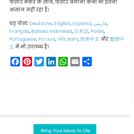
पोस्टर मेकर के साथ, पोस्टर बनाना कभी भी इतना
आसान नहीं रहा है।
यह पोस्ट
Deutsche
,
English
,
Español
,
فارسی
,
Français
,
Bahasa Indonesia
,
日本語
,
Polski
,
Portuguese
,
Ру́сский
,
Việt Nam
,
简体中文
और
繁體中
文
में भी उपलब्ध है।
Facebook
Pinterest
Twitter
LinkedIn
WhatsApp
Email
Share