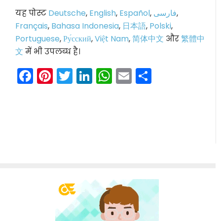
यह पोस्ट
Deutsche
,
English
,
Español
,
فارسی
,
Français
,
Bahasa Indonesia
,
日本語
,
Polski
,
Portuguese
,
Ру́сский
,
Việt Nam
,
简体中文
और
繁體中
文
में भी उपलब्ध है।
Facebook
Pinterest
Twitter
LinkedIn
WhatsApp
Email
Share