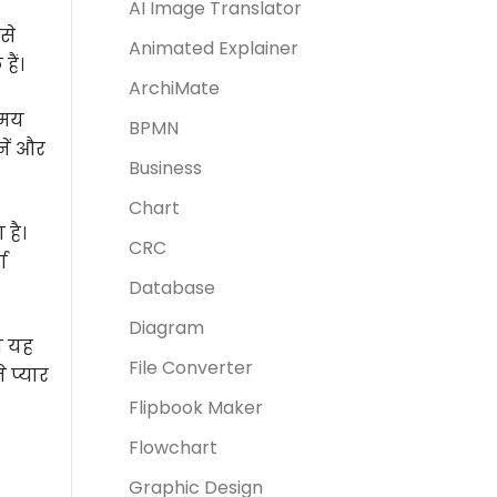
AI Image Translator
से
Animated Explainer
ैं।
ArchiMate
समय
BPMN
नें और
Business
Chart
है।
CRC
ण
Database
Diagram
ो यह
File Converter
 प्यार
Flipbook Maker
Flowchart
Graphic Design