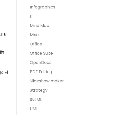
Infographics
IT
Mind Map
िताए
Misc
Office
के
Office Suite
OpenDocs
PDF Editing
राने
Slideshow maker
Strategy
SysML
UML