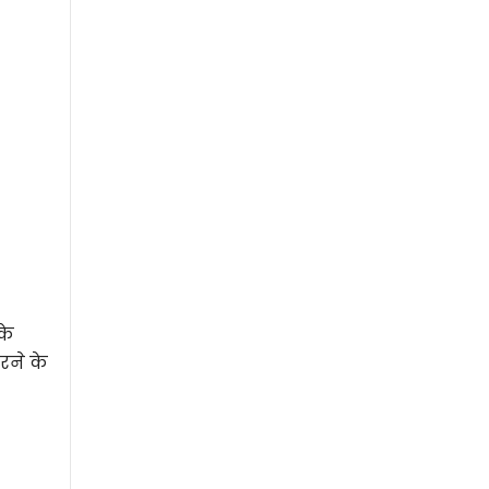
के
रने के