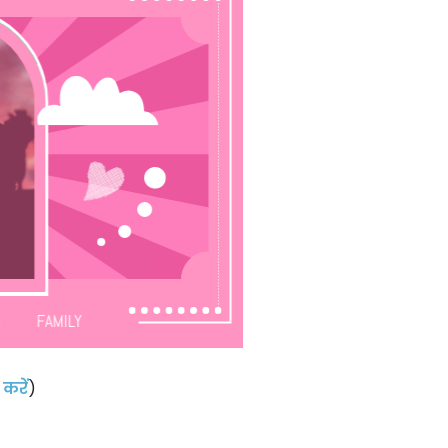
करें
)