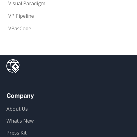
Visual Paradigm
VP Pipeline
VPasCode
Company
About Us
What’s New
Press Kit