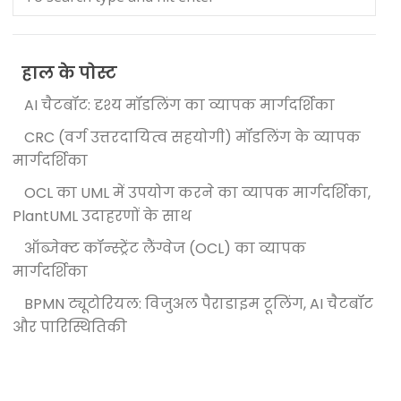
हाल के पोस्ट
AI चैटबॉट: दृश्य मॉडलिंग का व्यापक मार्गदर्शिका
CRC (वर्ग उत्तरदायित्व सहयोगी) मॉडलिंग के व्यापक
मार्गदर्शिका
OCL का UML में उपयोग करने का व्यापक मार्गदर्शिका,
PlantUML उदाहरणों के साथ
ऑब्जेक्ट कॉन्स्ट्रेंट लैंग्वेज (OCL) का व्यापक
मार्गदर्शिका
BPMN ट्यूटोरियल: विजुअल पैराडाइम टूलिंग, AI चैटबॉट
और पारिस्थितिकी