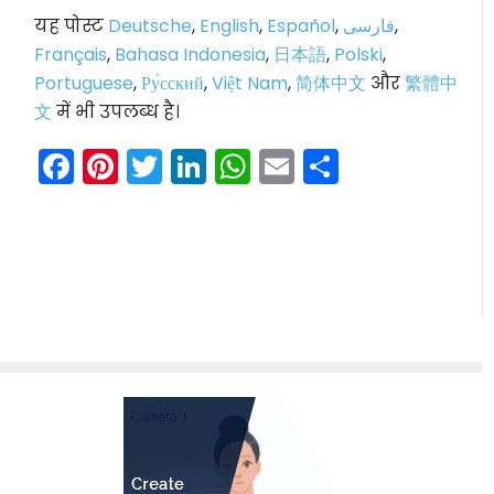
यह पोस्ट
Deutsche
,
English
,
Español
,
فارسی
,
Français
,
Bahasa Indonesia
,
日本語
,
Polski
,
Portuguese
,
Ру́сский
,
Việt Nam
,
简体中文
और
繁體中
文
में भी उपलब्ध है।
Facebook
Pinterest
Twitter
LinkedIn
WhatsApp
Email
Share